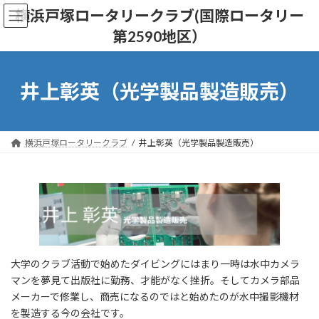
コ
ナ
横浜戸塚ロータリークラブ(国際ロータリー
ン
ビ
第2590地区）
テ
ゲ
ン
ー
ツ
シ
へ
ョ
井上彰英（光学製品製造販売）
ス
ン
キ
に
ッ
移
プ
動
横浜戸塚ロータリークラブ
井上彰英（光学製品製造販売）
大学のクラブ活動で始めたダイビングにはまり一時は水中カメラ
マンを夢見て出版社に勤務、才能がなく挫折。そしてカメラ部品
メーカーで修業し、商売になるのではと始めたのが水中撮影機材
を製造する今の会社です。