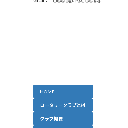
email：
mitoshi@bj9.so-net.ne.jp
HOME
ロータリークラブとは
クラブ概要