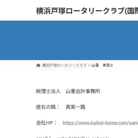
コ
ナ
横浜戸塚ロータリークラブ(国際
ン
ビ
テ
ゲ
ン
ー
ツ
シ
へ
ョ
ス
ン
キ
に
ッ
移
横浜戸塚ロータリークラブ
山重 美登士
プ
動
税理士法人 山重会計事務所
座右の銘： 真実一路
会社HP：
https://www.kaikei-home.com/yam