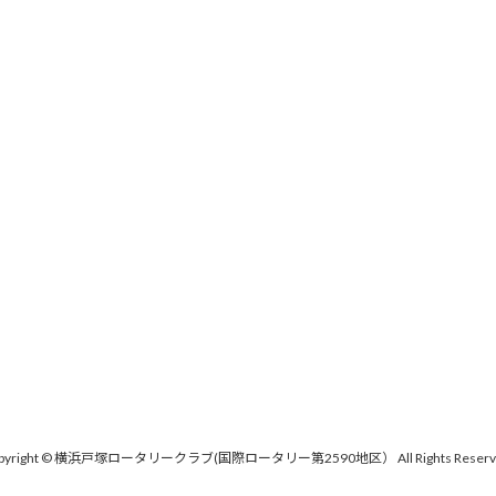
pyright © 横浜戸塚ロータリークラブ(国際ロータリー第2590地区） All Rights Reserv