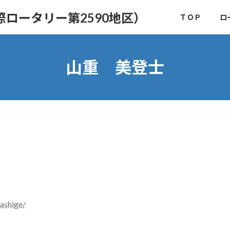
ロータリー第2590地区）
ＴＯＰ
ロ
山重 美登士
ashige/