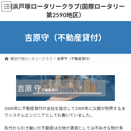
コ
ナ
横浜戸塚ロータリークラブ(国際ロータリー
ン
ビ
第2590地区）
テ
ゲ
ン
ー
ツ
シ
へ
ョ
吉原守（不動産貸付）
ス
ン
キ
に
ッ
移
プ
動
横浜戸塚ロータリークラブ
吉原守（不動産貸付）
2004年に不動産貸付の会社を設立して2009年に父親が他界するま
でシステムエンジニアとしても働いていました。
先代から引き継いだ不動産は立地が賃貸としては不向きな物が多