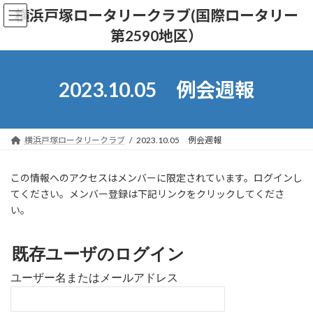
コ
ナ
横浜戸塚ロータリークラブ(国際ロータリー
ン
ビ
第2590地区）
テ
ゲ
ン
ー
ツ
シ
へ
ョ
2023.10.05 例会週報
ス
ン
キ
に
ッ
移
プ
動
横浜戸塚ロータリークラブ
2023.10.05 例会週報
この情報へのアクセスはメンバーに限定されています。ログインし
てください。メンバー登録は下記リンクをクリックしてくださ
い。
既存ユーザのログイン
ユーザー名またはメールアドレス