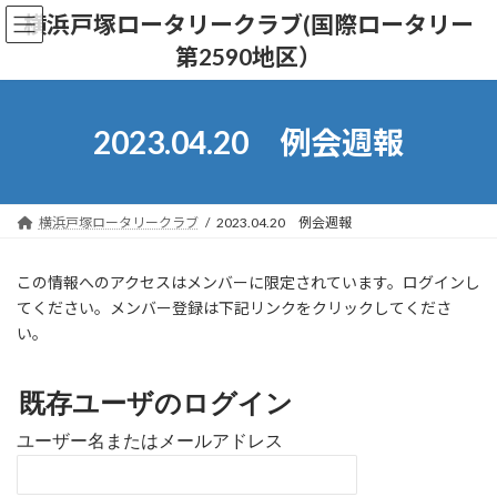
コ
ナ
横浜戸塚ロータリークラブ(国際ロータリー
ン
ビ
第2590地区）
テ
ゲ
ン
ー
ツ
シ
へ
ョ
2023.04.20 例会週報
ス
ン
キ
に
ッ
移
プ
動
横浜戸塚ロータリークラブ
2023.04.20 例会週報
この情報へのアクセスはメンバーに限定されています。ログインし
てください。メンバー登録は下記リンクをクリックしてくださ
い。
既存ユーザのログイン
ユーザー名またはメールアドレス