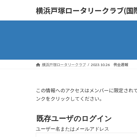
コ
ナ
横浜戸塚ロータリークラブ(国際
ン
ビ
テ
ゲ
ン
ー
ツ
シ
へ
ョ
ス
ン
キ
に
ッ
移
横浜戸塚ロータリークラブ
2023.10.26 例会週報
プ
動
この情報へのアクセスはメンバーに限定され
ンクをクリックしてください。
既存ユーザのログイン
ユーザー名またはメールアドレス