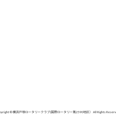
pyright © 横浜戸塚ロータリークラブ(国際ロータリー第2590地区） All Rights Reserv