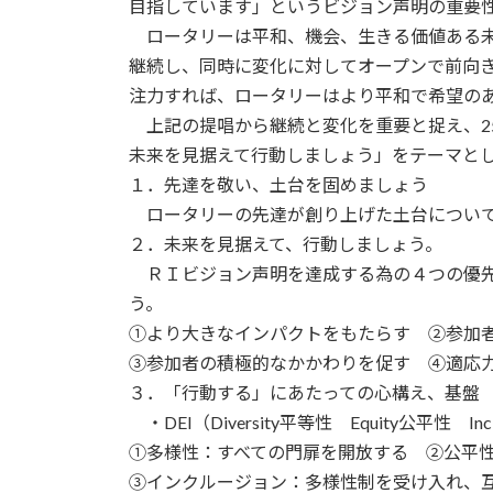
目指しています」というビジョン声明の重要
ロータリーは平和、機会、生きる価値ある未
継続し、同時に変化に対してオープンで前向
注力すれば、ロータリーはより平和で希望の
上記の提唱から継続と変化を重要と捉え、25
未来を見据えて行動しましょう」をテーマと
１．先達を敬い、土台を固めましょう
ロータリーの先達が創り上げた土台について
２．未来を見据えて、行動しましょう。
ＲＩビジョン声明を達成する為の４つの優先
う。
①より大きなインパクトをもたらす ②参加
③参加者の積極的なかかわりを促す ④適応
３．「行動する」にあたっての心構え、基盤
・DEI（Diversity平等性 Equity公平性 
①多様性：すべての門扉を開放する ②公平
③インクルージョン：多様性制を受け入れ、