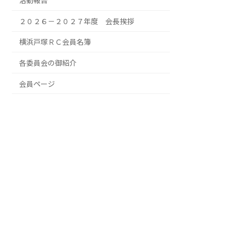
活動報告
２０２６－２０２７年度 会長挨拶
横浜戸塚ＲＣ会員名簿
各委員会の御紹介
会員ページ