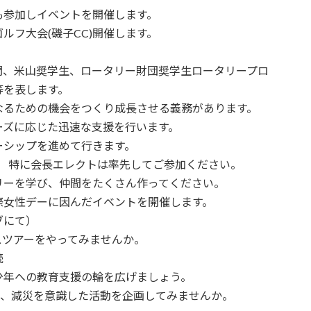
ーも参加しイベントを開催します。
ゴルフ大会(磯子CC)開催します。
、米山奨学生、ロータリー財団奨学生ロータリープロ
等を表します。
るための機会をつくり成長させる義務があります。
ズに応じた迅速な支援を行います。
シップを進めて行きます。
） 特に会長エレクトは率先してご参加ください。
ーを学び、仲間をたくさん作ってください。
際女性デーに因んだイベントを開催します。
ブにて）
ツアーをやってみませんか。
続
年への教育支援の輪を広げましょう。
災、減災を意識した活動を企画してみませんか。