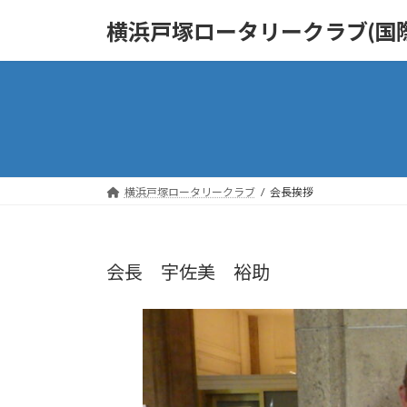
コ
ナ
横浜戸塚ロータリークラブ(国際
ン
ビ
テ
ゲ
ン
ー
ツ
シ
へ
ョ
ス
ン
キ
に
ッ
移
横浜戸塚ロータリークラブ
会長挨拶
プ
動
会長 宇佐美 裕助