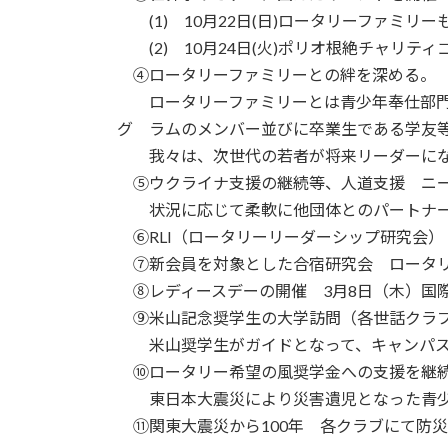
(1) 10月22日(日)ロータリーファミリ
(2) 10月24日(火)ポリオ根絶チャリティ
④ロータリーファミリーとの絆を深める。
ロータリーファミリーとは青少年奉仕部門
グ ラムのメンバー並びに卒業生である学友
我々は、次世代の若者が将来リーダーにな
⑤ウクライナ支援の継続等、人道支援 ニー
状況に応じて柔軟に他団体とのパートナー
⑥RLI（ロータリーリーダーシップ研究会
⑦新会員を対象とした合宿研究会 ロータリ
⑧レディースデーの開催 3月8日（木）国
⑨米山記念奨学生の大学訪問（各世話クラ
米山奨学生がガイドとなって、キャンパス
⑩ロータリー希望の風奨学金への支援を継
東日本大震災により災害遺児となった青少
⑪関東大震災から100年 各クラブにて防