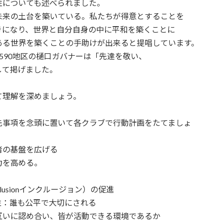
性についても述べられました。
来の土台を築いている。私たちが得意とすることを
きになり、世界と自分自身の中に平和を築くことに
ある世界を築くことの手助けが出来ると提唱しています。
90地区の樋口ガバナーは「先達を敬い、
して掲げました。
理解を深めましょう。
事項を念頭に置いて各クラブで行動計画をたてましょ
者の基盤を広げる
力を高める。
Inclusionインクルージョン）の促進
性：誰も公平で大切にされる
互いに認め合い、皆が活動できる環境であるか