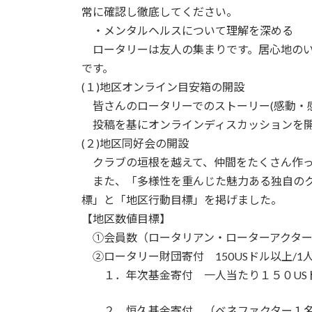
常に確認し徹底してください。
・メンタルヘルスについて理解を深める
ロータリーは友人の集まりです。居心地のい
です。
(１)地区オンライン目安箱の開設
皆さんのロータリーでのストーリー(感動・
投稿を基にオンラインディスカッションを開
(２)地区同好会の開設
クラブの垣根を越えて、仲間をたくさん作っ
また、「多様性を重んじた魅力ある独自のク
標」と「地区行動目標」を掲げました。
【地区数値目標】
①会員数（ロータリアン・ローターアクター）2
②ロータリー財団寄付 150USドル以上/1
１．年次基金寄付 一人当たり１５０US
２．恒久基金寄付 （ベネファクター１名相