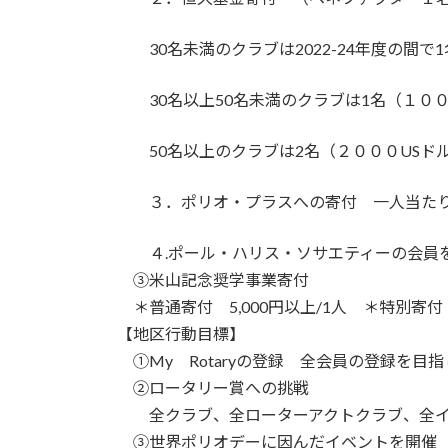
30名未満のクラブは2022-24年度の間で
30名以上50名未満のクラブは1名（１００
50名以上のクラブは2名（２０００USド
３．ポリオ・プラスへの寄付 一人当たり3
４.ポール・ハリス・ソサエティーの会員を
③米山記念奨学事業寄付
＊普通寄付 5,000円以上/1人 ＊特別寄付 2
【地区行動目標】
①My Rotaryの登録 全会員の登録を目
②ロータリー賞への挑戦
全クラブ、全ローターアクトクラブ、全イ
③世界ポリオデーに因んだイベントを開催